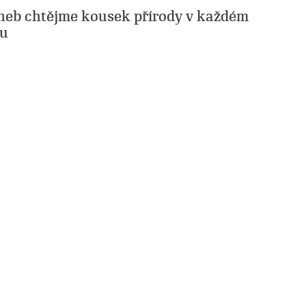
aneb chtějme kousek přírody v každém
ku